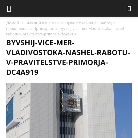
Домой
Бывший вице-мэр Владивостока нашел работу в
правительстве Приморья
byvshij-vice-mer-vladivostoka-nashel-
rabotu-v-pravitelstve-primorja-dc4a919
BYVSHIJ-VICE-MER-
VLADIVOSTOKA-NASHEL-RABOTU-
V-PRAVITELSTVE-PRIMORJA-
DC4A919