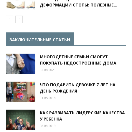
Детская стоматология
ДОМ И РЕБЕНОК
ДОСУГ
ДЕФОРМАЦИИ СТОПЫ: ПОЛЕЗНЫЕ...
Здоровье
ЗДОРОВЬЕ РЕБЕНКА
ЛЕНТА
НОВОРОЖДЕННЫЕ
Новорожденный
ОБУЧЕНИЕ И ОБРАЗОВАНИЕ
Питание ребенка
Прививки
Процедуры
ПСИХОЛОГИЯ И РАЗВИТИЕ
Путешествия и отдых
Развитие
Развитие И Обучение
РАЗНОЕ
Товары для детей
Уход
Физическое воспитание
Чем занять ребенка
ЗАКЛЮЧИТЕЛЬНЫЕ СТАТЬИ
Больше
МНОГОДЕТНЫЕ СЕМЬИ СМОГУТ
ПОКУПАТЬ НЕДОСТРОЕННЫЕ ДОМА
14.04.2021
ЧТО ПОДАРИТЬ ДЕВОЧКЕ 7 ЛЕТ НА
ДЕНЬ РОЖДЕНИЯ
11.05.2018
КАК РАЗВИВАТЬ ЛИДЕРСКИЕ КАЧЕСТВА
У РЕБЕНКА
08.08.2019