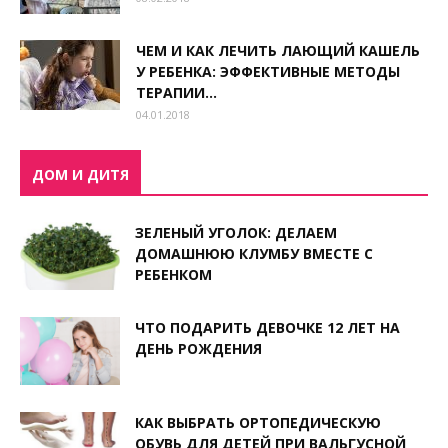
ЧЕМ И КАК ЛЕЧИТЬ ЛАЮЩИЙ КАШЕЛЬ
У РЕБЕНКА: ЭФФЕКТИВНЫЕ МЕТОДЫ
ТЕРАПИИ...
04.01.2018
ДОМ И ДИТЯ
ЗЕЛЕНЫЙ УГОЛОК: ДЕЛАЕМ
ДОМАШНЮЮ КЛУМБУ ВМЕСТЕ С
РЕБЕНКОМ
ЧТО ПОДАРИТЬ ДЕВОЧКЕ 12 ЛЕТ НА
ДЕНЬ РОЖДЕНИЯ
Все
Аксессуары для младенцев
Анализы
Безопасность ребенка
Беременность и роды
Болезни у детей
Воспитание ребенка
КАК ВЫБРАТЬ ОРТОПЕДИЧЕСКУЮ
Детская аптека
Детская комната
ОБУВЬ ДЛЯ ДЕТЕЙ ПРИ ВАЛЬГУСНОЙ
Детская логопедия
Детская психология