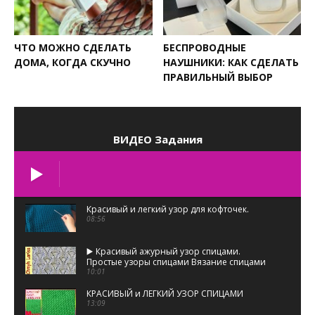
ЧТО МОЖНО СДЕЛАТЬ
БЕСПРОВОДНЫЕ
ДОМА, КОГДА СКУЧНО
НАУШНИКИ: КАК СДЕЛАТЬ
ПРАВИЛЬНЫЙ ВЫБОР
ВИДЕО Задания
Красивый и легкий узор для кофточек.
08:56
▶️ Красивый ажурный узор спицами.
Простые узоры спицами Вязание спицами
для начинающих Larisa Chmyh
10:01
КРАСИВЫЙ и ЛЕГКИЙ УЗОР СПИЦАМИ
13:09