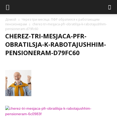
Домой
Через три месяца. ПФР обратился к работающим
пенсионерам
cherez-tri-mesjaca-pfr-obratilsja-k-rabotajushhim-
pensioneram-d79fc60
CHEREZ-TRI-MESJACA-PFR-
OBRATILSJA-K-RABOTAJUSHHIM-
PENSIONERAM-D79FC60