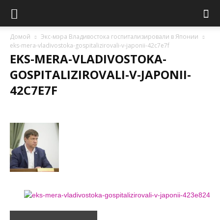
Домой
Экс-мэра Владивостока госпитализировали в Японии
eks-mera-vladivostoka-gospitalizirovali-v-japonii-42c7e7f
EKS-MERA-VLADIVOSTOKA-
GOSPITALIZIROVALI-V-JAPONII-
42C7E7F