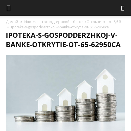
Домой
Ипотека с господдержкой в банке «Открытие» – от 6,5%
ipoteka-s-gospodderzhkoj-v-banke-otkrytie-ot-65-62950ca
IPOTEKA-S-GOSPODDERZHKOJ-V-
BANKE-OTKRYTIE-OT-65-62950CA