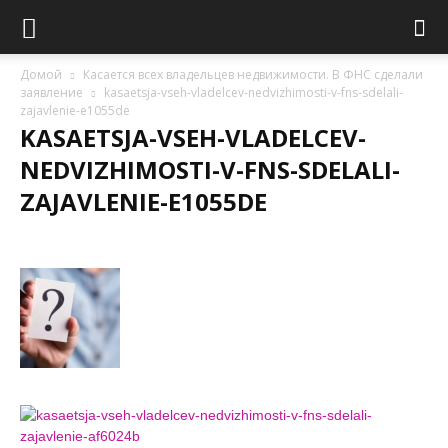
Домой
Касается всех владельцев недвижимости. В ФНС сделали
заявление
kasaetsja-vseh-vladelcev-nedvizhimosti-v-fns-sdelali-
zajavlenie-e1055de
KASAETSJA-VSEH-VLADELCEV-
NEDVIZHIMOSTI-V-FNS-SDELALI-
ZAJAVLENIE-E1055DE