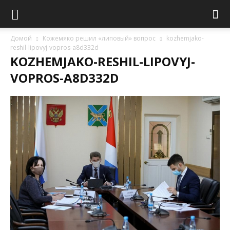
Домой
Кожемяко решил «липовый» вопрос
kozhemjako-
reshil-lipovyj-vopros-a8d332d
KOZHEMJAKO-RESHIL-LIPOVYJ-
VOPROS-A8D332D