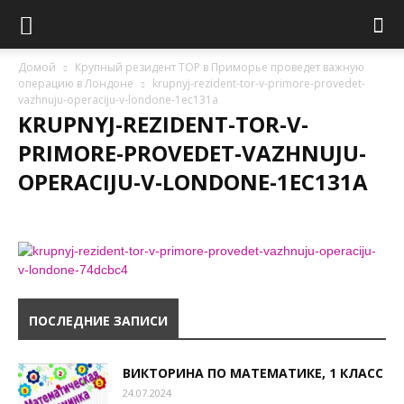
Домой
Крупный резидент ТОР в Приморье проведет важную
операцию в Лондоне
krupnyj-rezident-tor-v-primore-provedet-
vazhnuju-operaciju-v-londone-1ec131a
KRUPNYJ-REZIDENT-TOR-V-
PRIMORE-PROVEDET-VAZHNUJU-
OPERACIJU-V-LONDONE-1EC131A
ПОСЛЕДНИЕ ЗАПИСИ
ВИКТОРИНА ПО МАТЕМАТИКЕ, 1 КЛАСС
24.07.2024