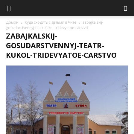
Домой
Куда сходить с детьми в Чите
zabajkalskij-
gosudarstvennyj-teatr-kukol-tridevyatoe-carstvo
ZABAJKALSKIJ-
GOSUDARSTVENNYJ-TEATR-
KUKOL-TRIDEVYATOE-CARSTVO