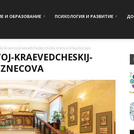
ИЕ И ОБРАЗОВАНИЕ
ПСИХОЛОГИЯ И РАЗВИТИЕ
ДО
kij-kraevoj-kraevedcheskij-muzej-imeni-a-k-kuznecova
OJ-KRAEVEDCHESKIJ-
KUZNECOVA