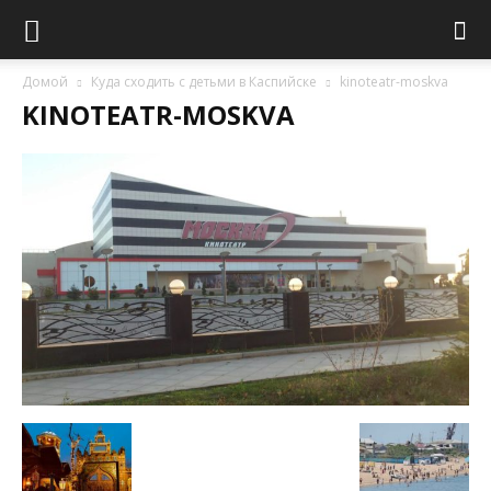
Домой
Куда сходить с детьми в Каспийске
kinoteatr-moskva
KINOTEATR-MOSKVA