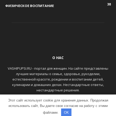
38
ФИЗИЧЕСКОЕ ВОСПИТАНИЕ
О НАС
VASHIPUPSI.RU - портал для женщин. На сайте представлены
лучшие материалы о семье, здоровье, рукоделии,
естественной красоте, рождении и воспитании детей,
кулинарии и домашних делах. Нестандартные ответы,
нестандартные решения.
Этот сайт использует cookie для хранения данных. Продолжая
ГЛАВНАЯ
КОНТАКТЫ
использовать сайт, Вы даете свое согласие на работу с этими
файлами.
OK
© VASHIPUPSI.RU - Женский портал