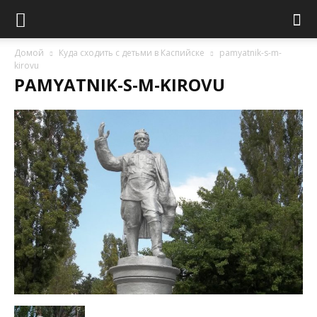
Домой
Куда сходить с детьми в Каспийске
pamyatnik-s-m-
kirovu
PAMYATNIK-S-M-KIROVU