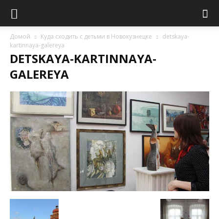
Домой
Куда сходить с детьми в Новокузнецке
detskaya-
kartinnaya-galereya
DETSKAYA-KARTINNAYA-
GALEREYA