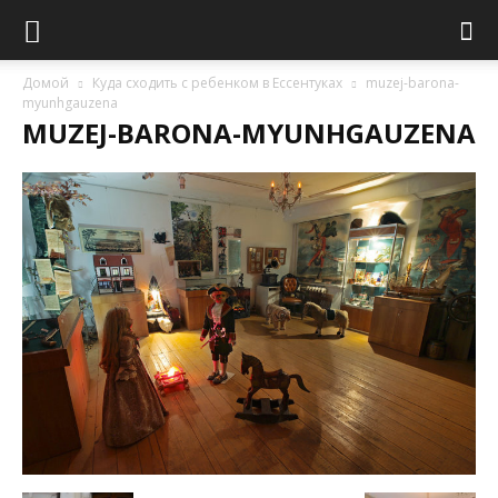
Домой
Куда сходить с ребенком в Ессентуках
muzej-barona-
myunhgauzena
MUZEJ-BARONA-MYUNHGAUZENA