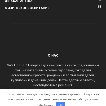
ДЕТСКАЯ АПТЕКА
38
ФИЗИЧЕСКОЕ ВОСПИТАНИЕ
О НАС
VASHIPUPSI.RU - портал для женщин. На сайте представлены
лучшие материалы о семье, здоровье, рукоделии,
естественной красоте, рождении и воспитании детей,
кулинарии и домашних делах. Нестандартные ответы,
нестандартные решения.
Этот сайт использует cookie для хранения данных. Продолжая
ГЛАВНАЯ
КОНТАКТЫ
использовать сайт, Вы даете свое согласие на работу с этими
файлами.
OK