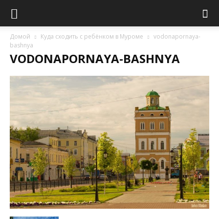
Домой
Куда сходить с ребёнком в Муроме
vodonapornaya-
bashnya
VODONAPORNAYA-BASHNYA