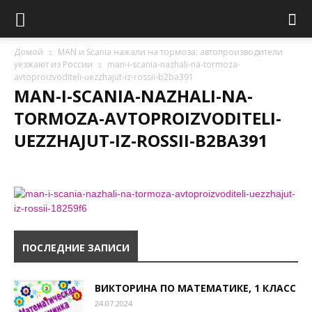
Домой
MAN и Scania нажали на тормоза: автопроизводители
уезжают из России
man-i-scania-nazhali-na-tormoza-
avtoproizvoditeli-uezzhajut-iz-rossii-b2ba391
MAN-I-SCANIA-NAZHALI-NA-
TORMOZA-AVTOPROIZVODITELI-
UEZZHAJUT-IZ-ROSSII-B2BA391
ПОСЛЕДНИЕ ЗАПИСИ
ВИКТОРИНА ПО МАТЕМАТИКЕ, 1 КЛАСС
24.07.2024