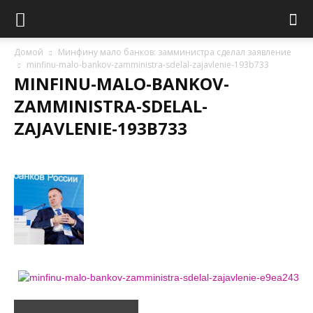
Домой
Минфину мало банков: замминистра сделал заявление
minfinu-malo-bankov-zamministra-sdelal-zajavlenie-193b733
MINFINU-MALO-BANKOV-
ZAMMINISTRA-SDELAL-
ZAJAVLENIE-193B733