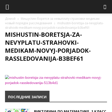
Домой
Мишустин борется за невыплату страховки медикам:
новый порядок расследования
mishustin-boretsja-za-nevyplatu-
strahovki-medikam-novyj-porjadok-rassledovanija-b3bef61
MISHUSTIN-BORETSJA-ZA-
NEVYPLATU-STRAHOVKI-
MEDIKAM-NOVYJ-PORJADOK-
RASSLEDOVANIJA-B3BEF61
ПОСЛЕДНИЕ ЗАПИСИ
ВИКТОРИНА ПО МАТЕМАТИКЕ, 1 КЛАСС