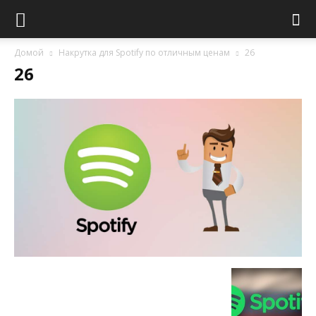
Домой
Накрутка для Spotify по отличным ценам
26
26