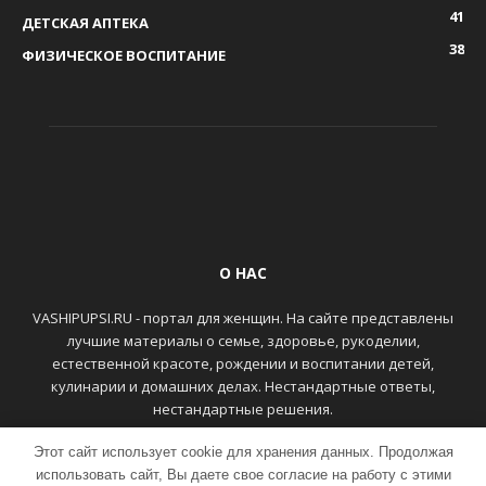
41
ДЕТСКАЯ АПТЕКА
38
ФИЗИЧЕСКОЕ ВОСПИТАНИЕ
О НАС
VASHIPUPSI.RU - портал для женщин. На сайте представлены
лучшие материалы о семье, здоровье, рукоделии,
естественной красоте, рождении и воспитании детей,
кулинарии и домашних делах. Нестандартные ответы,
нестандартные решения.
Этот сайт использует cookie для хранения данных. Продолжая
ГЛАВНАЯ
КОНТАКТЫ
использовать сайт, Вы даете свое согласие на работу с этими