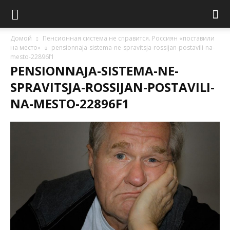
Домой
Пенсионная система не справится. Россиян «поставили
на место»
pensionnaja-sistema-ne-spravitsja-rossijan-postavili-na-
mesto-22896f1
PENSIONNAJA-SISTEMA-NE-
SPRAVITSJA-ROSSIJAN-POSTAVILI-
NA-MESTO-22896F1