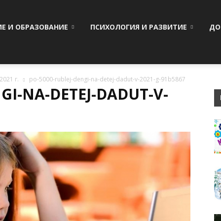
ИЕ И ОБРАЗОВАНИЕ
ПСИХОЛОГИЯ И РАЗВИТИЕ
ДО
2021 г.
po-5000-rublej-dengi-na-detej-dadut-v-2021-g-91b5867
GI-NA-DETEJ-DADUT-V-