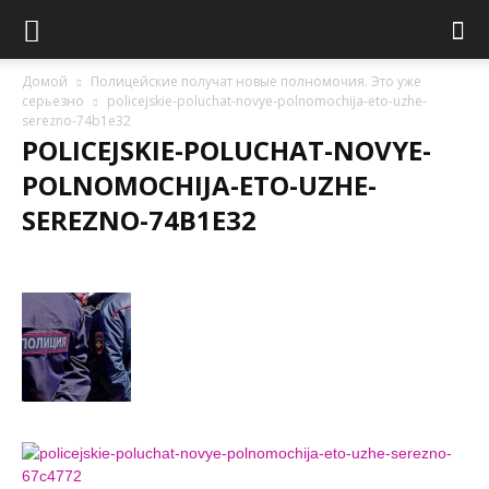
Домой
Полицейские получат новые полномочия. Это уже
серьезно
policejskie-poluchat-novye-polnomochija-eto-uzhe-
serezno-74b1e32
POLICEJSKIE-POLUCHAT-NOVYE-
POLNOMOCHIJA-ETO-UZHE-
SEREZNO-74B1E32