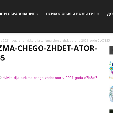
ИЕ И ОБРАЗОВАНИЕ
ПСИХОЛОГИЯ И РАЗВИТИЕ
ДО
в 2021 году
privivka-dlja-turizma-chego-zhdet-ator-v-2021-godu-5c07335
IZMA-CHEGO-ZHDET-ATOR-
35