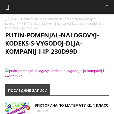
Домой
Путин поменял Налоговый кодекс с выгодой для
компаний и ИП
putin-pomenjal-nalogovyj-kodeks-s-vygodoj-dlja-
kompanij-i-ip-230d99d
PUTIN-POMENJAL-NALOGOVYJ-
KODEKS-S-VYGODOJ-DLJA-
KOMPANIJ-I-IP-230D99D
ПОСЛЕДНИЕ ЗАПИСИ
ВИКТОРИНА ПО МАТЕМАТИКЕ, 1 КЛАСС
24.07.2024