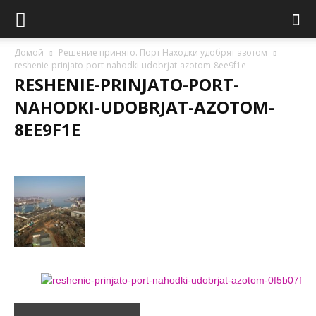
Домой
Решение принято. Порт Находки удобрят азотом
reshenie-prinjato-port-nahodki-udobrjat-azotom-8ee9f1e
RESHENIE-PRINJATO-PORT-
NAHODKI-UDOBRJAT-AZOTOM-
8EE9F1E