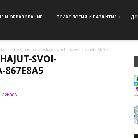
ИЕ И ОБРАЗОВАНИЕ
ПСИХОЛОГИЯ И РАЗВИТИЕ
ДО
чета
rossijane-opustoshajut-svoi-bankovskie-scheta-867e8a5
HAJUT-SVOI-
-867E8A5