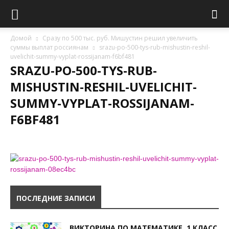
Домой
Сразу по 500 тыс. руб. Мишустин решил увеличить
суммы выплат россиянам
srazu-po-500-tys-rub-mishustin-reshil-
uvelichit-summy-vyplat-rossijanam-f6bf481
SRAZU-PO-500-TYS-RUB-
MISHUSTIN-RESHIL-UVELICHIT-
SUMMY-VYPLAT-ROSSIJANAM-
F6BF481
ПОСЛЕДНИЕ ЗАПИСИ
ВИКТОРИНА ПО МАТЕМАТИКЕ, 1 КЛАСС