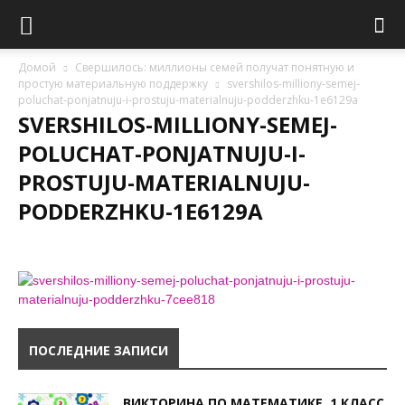
Домой
Свершилось: миллионы семей получат понятную и
простую материальную поддержку
svershilos-milliony-semej-
poluchat-ponjatnuju-i-prostuju-materialnuju-podderzhku-1e6129a
SVERSHILOS-MILLIONY-SEMEJ-
POLUCHAT-PONJATNUJU-I-
PROSTUJU-MATERIALNUJU-
PODDERZHKU-1E6129A
ПОСЛЕДНИЕ ЗАПИСИ
ВИКТОРИНА ПО МАТЕМАТИКЕ, 1 КЛАСС