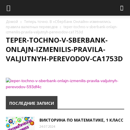
Домой
Теперь точно. В «Сбербанк Онлайн» изменились
правила валютных переводов
teper-tochno-v-sberbank-onlajn-
izmenilis-pravila-valjutnyh-perevodov-ca1753d
TEPER-TOCHNO-V-SBERBANK-
ONLAJN-IZMENILIS-PRAVILA-
VALJUTNYH-PEREVODOV-CA1753D
ПОСЛЕДНИЕ ЗАПИСИ
ВИКТОРИНА ПО МАТЕМАТИКЕ, 1 КЛАСС
24.07.2024