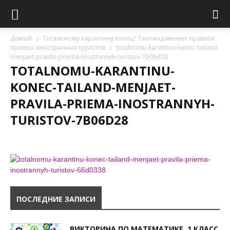
Домой
Тотальному карантину конец? Таиланд меняет правила
приема иностранных туристов
totalnomu-karantinu-konec-tailand-
menjaet-pravila-priema-inostrannyh-turistov-7b06d28
TOTALNOMU-KARANTINU-
KONEC-TAILAND-MENJAET-
PRAVILA-PRIEMA-INOSTRANNYH-
TURISTOV-7B06D28
ПОСЛЕДНИЕ ЗАПИСИ
ВИКТОРИНА ПО МАТЕМАТИКЕ, 1 КЛАСС