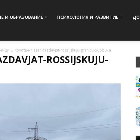
ИЕ И ОБРАЗОВАНИЕ
ПСИХОЛОГИЯ И РАЗВИТИЕ
ДО
аницу
toyota-i-nissan-razdavjat-rossijskuju-granicu-50bb07a
AZDAVJAT-ROSSIJSKUJU-