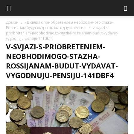
Домой
«В связи с приобретением необходимого стажа».
Россиянам будут выдавать выгодную пенсию
v-svjazi-s-
priobreteniem-neobhodimogo-stazha-rossijanam-budut-vydavat-
vygodnuju-pensiju-141dbf4
V-SVJAZI-S-PRIOBRETENIEM-
NEOBHODIMOGO-STAZHA-
ROSSIJANAM-BUDUT-VYDAVAT-
VYGODNUJU-PENSIJU-141DBF4