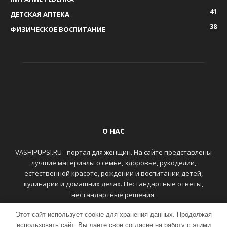
41
ДЕТСКАЯ АПТЕКА
38
ФИЗИЧЕСКОЕ ВОСПИТАНИЕ
О НАС
VASHIPUPSI.RU - портал для женщин. На сайте представлены
лучшие материалы о семье, здоровье, рукоделии,
естественной красоте, рождении и воспитании детей,
кулинарии и домашних делах. Нестандартные ответы,
нестандартные решения.
Этот сайт использует cookie для хранения данных. Продолжая
ГЛАВНАЯ
КОНТАКТЫ
использовать сайт, Вы даете свое согласие на работу с этими