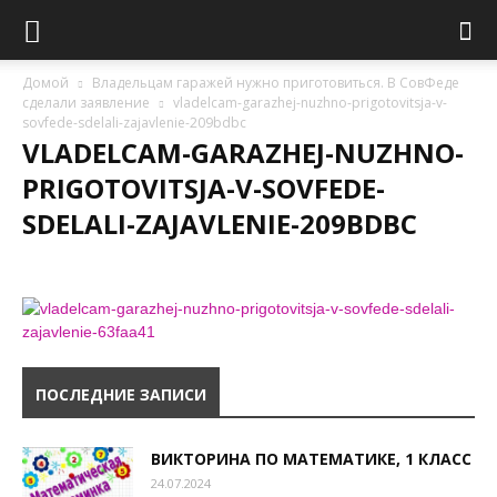
Домой
Владельцам гаражей нужно приготовиться. В СовФеде
сделали заявление
vladelcam-garazhej-nuzhno-prigotovitsja-v-
sovfede-sdelali-zajavlenie-209bdbc
VLADELCAM-GARAZHEJ-NUZHNO-
PRIGOTOVITSJA-V-SOVFEDE-
SDELALI-ZAJAVLENIE-209BDBC
ПОСЛЕДНИЕ ЗАПИСИ
ВИКТОРИНА ПО МАТЕМАТИКЕ, 1 КЛАСС
24.07.2024