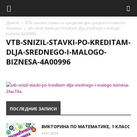
Домой
ВТБ снизил ставки по кредитам для среднего и малого
бизнеса
vtb-snizil-stavki-po-kreditam-dlja-srednego-i-malogo-
biznesa-4a00996
VTB-SNIZIL-STAVKI-PO-KREDITAM-
DLJA-SREDNEGO-I-MALOGO-
BIZNESA-4A00996
ПОСЛЕДНИЕ ЗАПИСИ
ВИКТОРИНА ПО МАТЕМАТИКЕ, 1 КЛАСС
24.07.2024