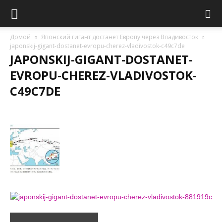
Домой
Японский гигант достанет Европу через Владивосток
japonskij-gigant-dostanet-evropu-cherez-vladivostok-c49c7de
JAPONSKIJ-GIGANT-DOSTANET-
EVROPU-CHEREZ-VLADIVOSTOK-
C49C7DE