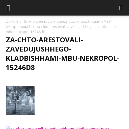
Домой
За что арестовали заведующего кладбищами МБУ
«Некрополь»?
za-chto-arestovali-zavedujushhego-kladbishhami-
mbu-nekropol-15246d8
ZA-CHTO-ARESTOVALI-
ZAVEDUJUSHHEGO-
KLADBISHHAMI-MBU-NEKROPOL-
15246D8