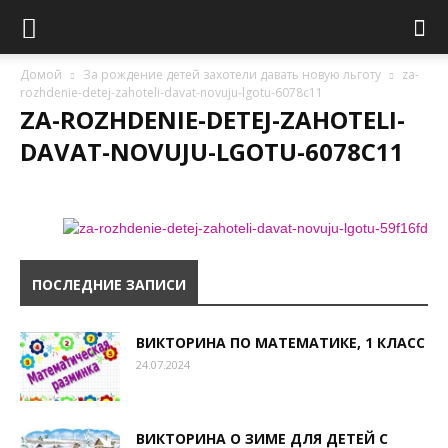
Домой
За рождение детей захотели давать новую льготу
za-
rozhdenie-detej-zahoteli-davat-novuju-lgotu-6078c11
ZA-ROZHDENIE-DETEJ-ZAHOTELI-
DAVAT-NOVUJU-LGOTU-6078C11
ПОСЛЕДНИЕ ЗАПИСИ
ВИКТОРИНА ПО МАТЕМАТИКЕ, 1 КЛАСС
24.07.2024
ВИКТОРИНА О ЗИМЕ ДЛЯ ДЕТЕЙ С