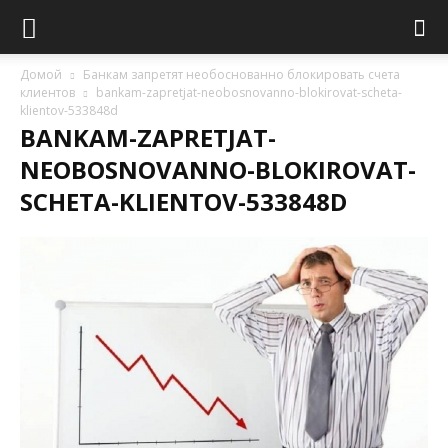
Домой
Банкам запретят необоснованно блокировать счета
клиентов
bankam-zapretjat-neobosnovanno-blokirovat-scheta-
klientov-533848d
BANKAM-ZAPRETJAT-
NEOBOSNOVANNO-BLOKIROVAT-
SCHETA-KLIENTOV-533848D