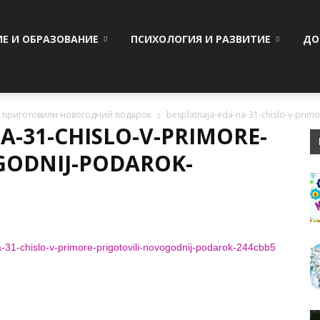
ИЕ И ОБРАЗОВАНИЕ
ПСИХОЛОГИЯ И РАЗВИТИЕ
ДО
е приготовили новогодний подарок
besplatnaja-eda-na-31-chislo-v-prim
A-31-CHISLO-V-PRIMORE-
GODNIJ-PODAROK-