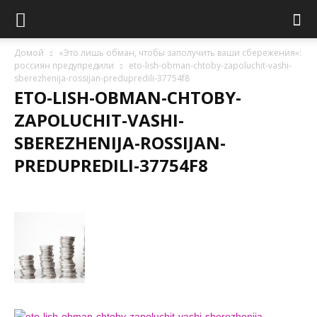
Домой
«Это лишь обман, чтобы заполучить ваши сбережения»:
россиян предупредили
eto-lish-obman-chtoby-zapoluchit-vashi-
sberezhenija-rossijan-predupredili-37754f8
ETO-LISH-OBMAN-CHTOBY-
ZAPOLUCHIT-VASHI-
SBEREZHENIJA-ROSSIJAN-
PREDUPREDILI-37754F8