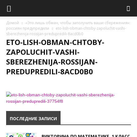
Домой
«Это лишь обман, чтобы заполучить ваши сбережения»:
россиян предупредили
eto-lish-obman-chtoby-zapoluchit-vashi-
sberezhenija-rossijan-predupredili-8acd0b0
ETO-LISH-OBMAN-CHTOBY-
ZAPOLUCHIT-VASHI-
SBEREZHENIJA-ROSSIJAN-
PREDUPREDILI-8ACD0B0
ПОСЛЕДНИЕ ЗАПИСИ
ВИКТОРИНА ПО МАТЕМАТИКЕ, 1 КЛАСС