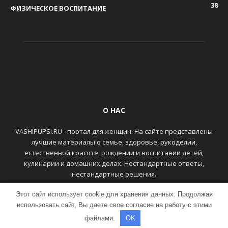
38
ФИЗИЧЕСКОЕ ВОСПИТАНИЕ
О НАС
VASHIPUPSI.RU - портал для женщин. На сайте представлены
лучшие материалы о семье, здоровье, рукоделии,
естественной красоте, рождении и воспитании детей,
кулинарии и домашних делах. Нестандартные ответы,
нестандартные решения.
Этот сайт использует cookie для хранения данных. Продолжая
ГЛАВНАЯ
КОНТАКТЫ
использовать сайт, Вы даете свое согласие на работу с этими
файлами.
OK
© VASHIPUPSI.RU - Женский портал