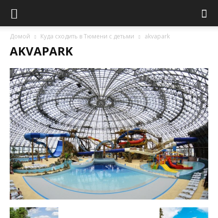
Домой
Куда сходить в Тюмени с детьми
akvapark
AKVAPARK