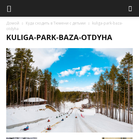
Домой
Куда сходить в Тюмени с детьми
kuliga-park-baza-
otdyha
KULIGA-PARK-BAZA-OTDYHA