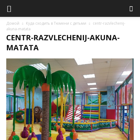
Домой
Куда сходить в Тюмени с детьми
centr-razvlechenij-
akuna-matata
CENTR-RAZVLECHENIJ-AKUNA-
MATATA