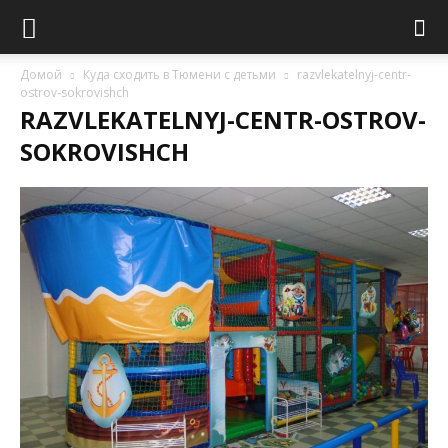
Домой
Куда сходить в Тюмени с детьми
razvlekatelnyj-centr-
ostrov-sokrovishch
RAZVLEKATELNYJ-CENTR-OSTROV-
SOKROVISHCH