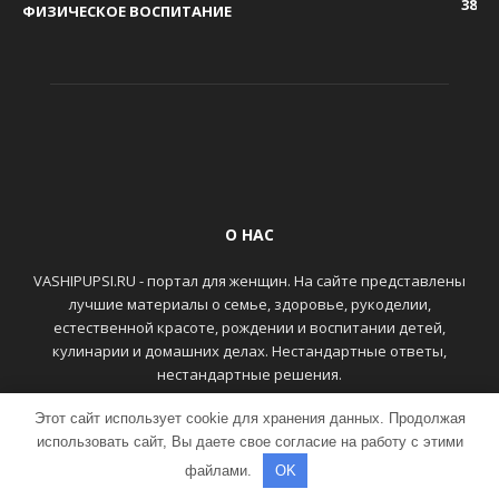
38
ФИЗИЧЕСКОЕ ВОСПИТАНИЕ
О НАС
VASHIPUPSI.RU - портал для женщин. На сайте представлены
лучшие материалы о семье, здоровье, рукоделии,
естественной красоте, рождении и воспитании детей,
кулинарии и домашних делах. Нестандартные ответы,
нестандартные решения.
Этот сайт использует cookie для хранения данных. Продолжая
ГЛАВНАЯ
КОНТАКТЫ
использовать сайт, Вы даете свое согласие на работу с этими
файлами.
OK
© VASHIPUPSI.RU - Женский портал