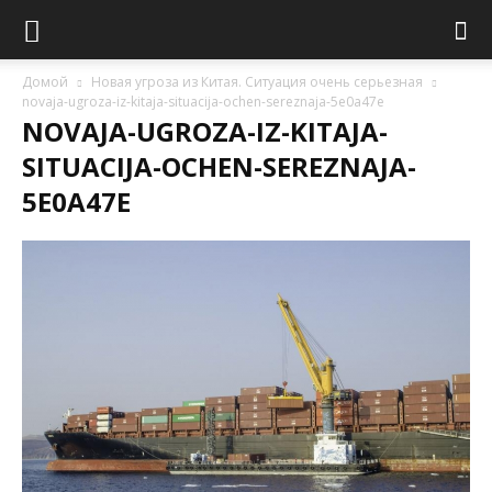
Домой
Новая угроза из Китая. Ситуация очень серьезная
novaja-ugroza-iz-kitaja-situacija-ochen-sereznaja-5e0a47e
NOVAJA-UGROZA-IZ-KITAJA-
SITUACIJA-OCHEN-SEREZNAJA-
5E0A47E