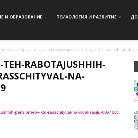
ИЕ И ОБРАЗОВАНИЕ
ПСИХОЛОГИЯ И РАЗВИТИЕ
ДО
онеров, кто рассчитывал на индексацию
pfr-ogorchil-vseh-teh-rabotajus
-TEH-RABOTAJUSHHIH-
RASSCHITYVAL-NA-
F9