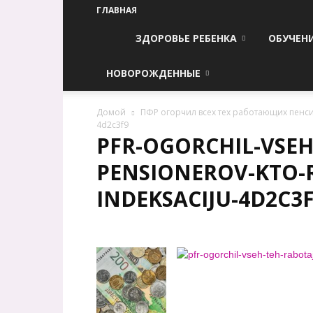
ГЛАВНАЯ
ЗДОРОВЬЕ РЕБЕНКА
ОБУЧЕН
НОВОРОЖДЕННЫЕ
Домой
ПФР огорчил всех тех работающих пенси
4d2c3f9
PFR-OGORCHIL-VSEH
PENSIONEROV-KTO-
INDEKSACIJU-4D2C3