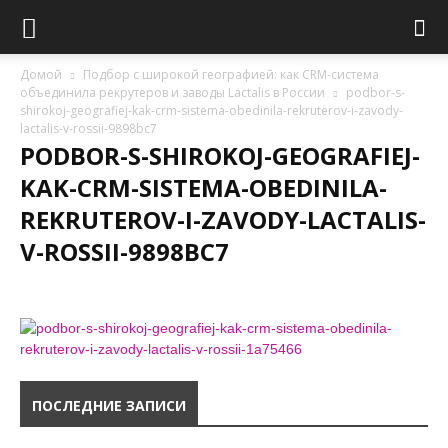
Домой
Подбор с широкой географией: как CRM-система
объединила рекрутеров и заводы Lactalis в России
podbor-s-
shirokoj-geografiej-kak-crm-sistema-obedinila-rekruterov-i-zavody-
lactalis-v-rossii-9898bc7
PODBOR-S-SHIROKOJ-GEOGRAFIEJ-
KAK-CRM-SISTEMA-OBEDINILA-
REKRUTEROV-I-ZAVODY-LACTALIS-
V-ROSSII-9898BC7
ПОСЛЕДНИЕ ЗАПИСИ