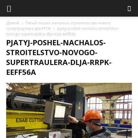
Домой
Пятый пошел: началось строительство нового
супертраулера для РРПК
pjatyj-poshel-nachalos-stroitelstvo-
novogo-supertraulera-dlja-rrpk-eeff56a
PJATYJ-POSHEL-NACHALOS-
STROITELSTVO-NOVOGO-
SUPERTRAULERA-DLJA-RRPK-
EEFF56A