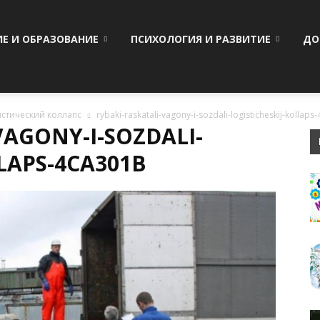
ИЕ И ОБРАЗОВАНИЕ
ПСИХОЛОГИЯ И РАЗВИТИЕ
ДО
истический коллапс
rybaki-raskatali-vagony-i-sozdali-logisticheskij-kollap
VAGONY-I-SOZDALI-
LAPS-4CA301B